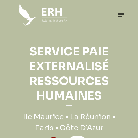
EXPATRIATION
SERVICE PAIE
PROFESSIONNELLE
EXTERNALISÉ
RESSOURCES
Ile Maurice • La Réunion •
HUMAINES
Paris • Côte D’Azur
Ile Maurice • La Réunion •
Paris • Côte D’Azur