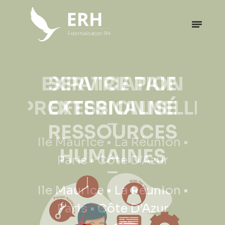
EXPATRIATION
PROFESSIONNELLE
Ile Maurice • La Réunion •
Paris • Côte D’Azur