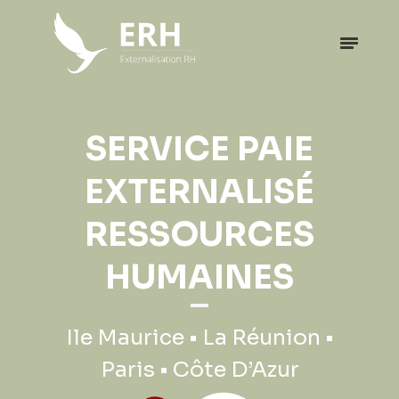
EXPATRIATION
SERVICE PAIE
PROFESSIONNELLE
EXTERNALISÉ
RESSOURCES
Ile Maurice • La Réunion •
HUMAINES
Paris • Côte D’Azur
Ile Maurice • La Réunion •
Paris • Côte D’Azur