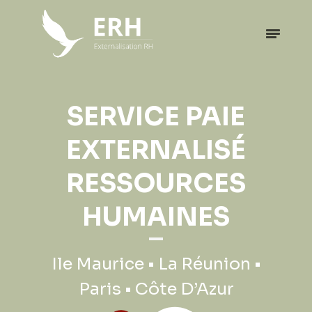
EXPATRIATION
SERVICE PAIE
PROFESSIONNELLE
EXTERNALISÉ
RESSOURCES
Ile Maurice • La Réunion •
HUMAINES
Paris • Côte D’Azur
Ile Maurice • La Réunion •
Paris • Côte D’Azur