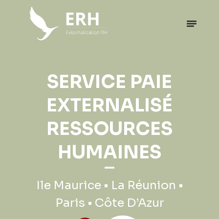
EXPATRIATION
SERVICE PAIE
PROFESSIONNELLE
EXTERNALISÉ
RESSOURCES
Ile Maurice • La Réunion •
HUMAINES
Paris • Côte D’Azur
Ile Maurice • La Réunion •
Paris • Côte D’Azur