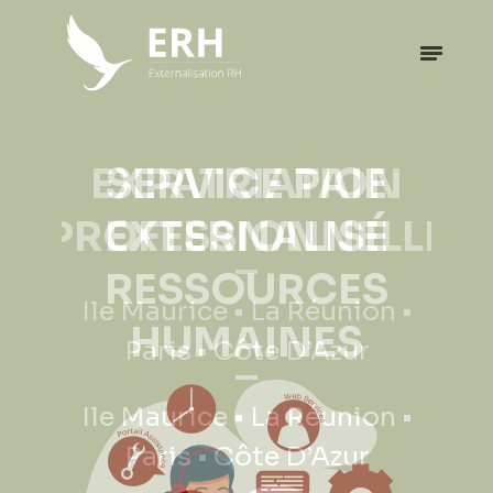
EXPATRIATION
PROFESSIONNELLE
Ile Maurice • La Réunion •
Paris • Côte D’Azur