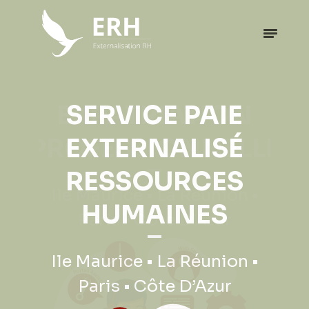
EXPATRIATION
SERVICE PAIE
PROFESSIONNELLE
EXTERNALISÉ
RESSOURCES
Ile Maurice • La Réunion •
HUMAINES
Paris • Côte D’Azur
Ile Maurice • La Réunion •
Paris • Côte D’Azur