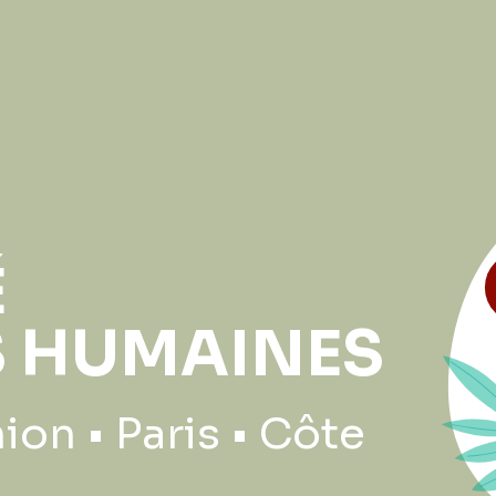
É
 HUMAINES
ion • Paris • Côte