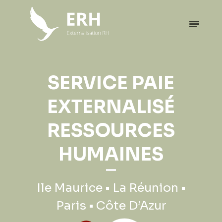
EXPATRIATION
SERVICE PAIE
PROFESSIONNELLE
EXTERNALISÉ
RESSOURCES
Ile Maurice • La Réunion •
HUMAINES
Paris • Côte D’Azur
Ile Maurice • La Réunion •
Paris • Côte D’Azur