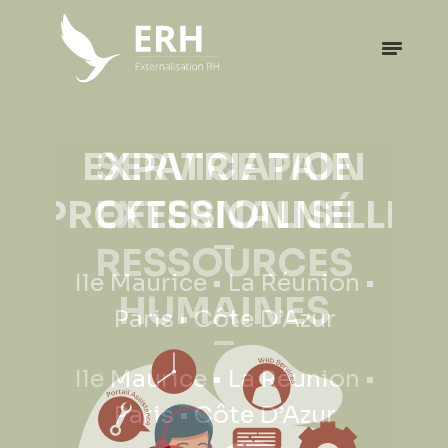
EXPATRIATION
PROFESSIONNELLE
Ile Maurice • La Réunion •
Paris • Côte D’Azur