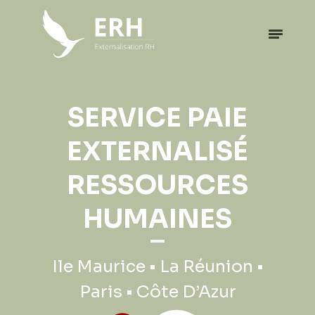
EXPATRIATION
SERVICE PAIE
PROFESSIONNELLE
EXTERNALISÉ
RESSOURCES
Ile Maurice • La Réunion •
HUMAINES
Paris • Côte D’Azur
Ile Maurice • La Réunion •
Paris • Côte D’Azur