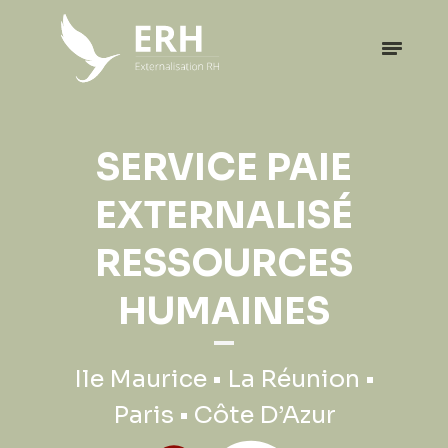
EXPATRIATION
SERVICE PAIE
PROFESSIONNELLE
EXTERNALISÉ
RESSOURCES
Ile Maurice • La Réunion •
HUMAINES
Paris • Côte D’Azur
Ile Maurice • La Réunion •
Paris • Côte D’Azur