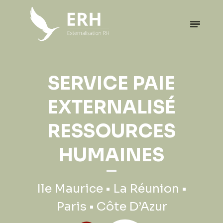
EXPATRIATION
SERVICE PAIE
PROFESSIONNELLE
EXTERNALISÉ
RESSOURCES
Ile Maurice • La Réunion •
HUMAINES
Paris • Côte D’Azur
Ile Maurice • La Réunion •
Paris • Côte D’Azur