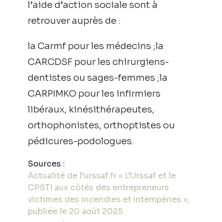
l’aide d’action sociale sont à
retrouver auprès de :
la Carmf pour les médecins ;la
CARCDSF pour les chirurgiens-
dentistes ou sages-femmes ;la
CARPIMKO pour les infirmiers
libéraux, kinésithérapeutes,
orthophonistes, orthoptistes ou
pédicures-podologues.
Sources :
Actualité de l’urssaf.fr « L’Urssaf et le
CPSTI aux côtés des entrepreneurs
victimes des incendies et intempéries »,
publiée le 20 août 2025