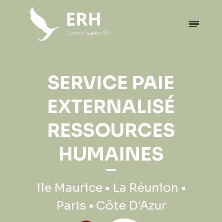
EXPATRIATION
SERVICE PAIE
PROFESSIONNELLE
EXTERNALISÉ
RESSOURCES
Ile Maurice • La Réunion •
HUMAINES
Paris • Côte D’Azur
Ile Maurice • La Réunion •
Paris • Côte D’Azur