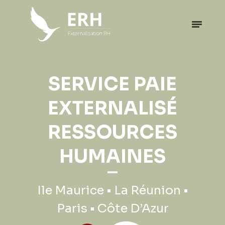
EXPATRIATION
SERVICE PAIE
PROFESSIONNELLE
EXTERNALISÉ
RESSOURCES
Ile Maurice • La Réunion •
HUMAINES
Paris • Côte D’Azur
Ile Maurice • La Réunion •
Paris • Côte D’Azur