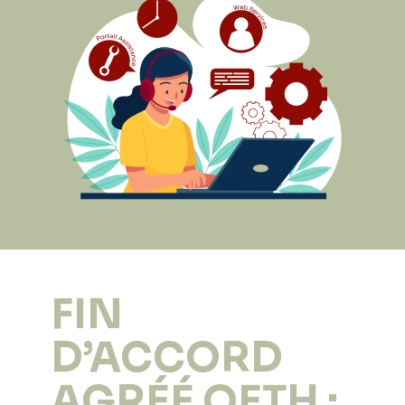
FIN
D’ACCORD
AGRÉÉ OETH :