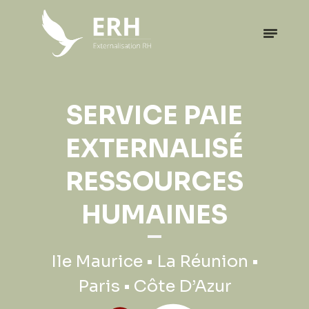
EXPATRIATION
SERVICE PAIE
PROFESSIONNELLE
EXTERNALISÉ
RESSOURCES
Ile Maurice • La Réunion •
HUMAINES
Paris • Côte D’Azur
Ile Maurice • La Réunion •
Paris • Côte D’Azur