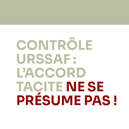
CONTRÔLE
URSSAF :
L’ACCORD
TACITE
NE SE
PRÉSUME PAS !