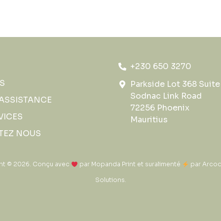
+230 650 3270
S
Parkside Lot 368 Suite 
Sodnac Link Road
 ASSISTANCE
72256 Phoenix
VICES
Mauritius
TEZ NOUS
ht © 2026. Conçu avec
par
Mopanda Print
et suralimenté
par
Arcod
Solutions
.