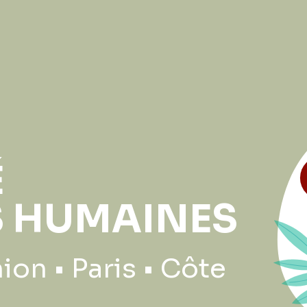
É
 HUMAINES
ion • Paris • Côte